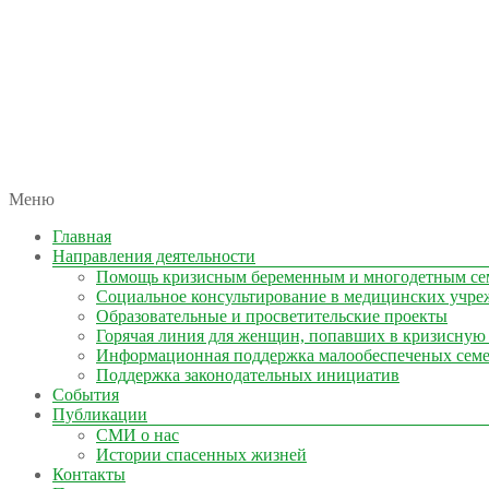
автономная некоммерческая организация
Меню
КОЛЫМА — ЗА ЖИЗНЬ
Главная
Направления деятельности
Помощь кризисным беременным и многодетным се
Социальное консультирование в медицинских учре
Образовательные и просветительские проекты
Горячая линия для женщин, попавших в кризисную
Информационная поддержка малообеспеченых сем
Поддержка законодательных инициатив
События
Публикации
СМИ о нас
Истории спасенных жизней
Контакты