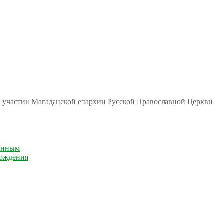
м участии Магаданской епархии Русской Православной Церкви
енным
рождения