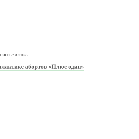
паси жизнь».
илактике абортов «Плюс один»