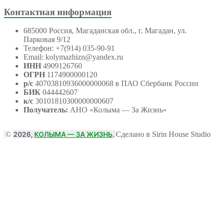
Контактная информация
685000 Россия, Магаданская обл., г. Магадан, ул.
Парковая 9/12
Телефон: +7(914) 035-90-91
Email: kolymazhizn@yandex.ru
ИНН
4909126760
ОГРН
1174900000120
р/с
40703810936000000068 в ПАО Сбербанк России
БИК
044442607
к/с
30101810300000000607
Получатель:
АНО
«Колыма — За Жизнь»
©
2026,
КОЛЫМА — ЗА ЖИЗНЬ
.
Сделано в Sirin House Studio