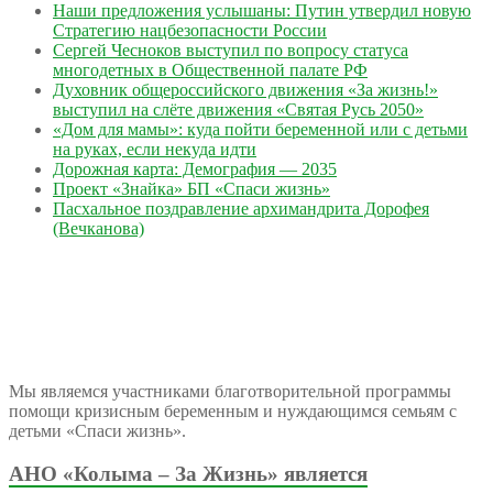
Наши предложения услышаны: Путин утвердил новую
Стратегию нацбезопасности России
Сергей Чесноков выступил по вопросу статуса
многодетных в Общественной палате РФ
Духовник общероссийского движения «За жизнь!»
выступил на слёте движения «Святая Русь 2050»
«Дом для мамы»: куда пойти беременной или с детьми
на руках, если некуда идти
Дорожная карта: Демография — 2035
Проект «Знайка» БП «Спаси жизнь»
Пасхальное поздравление архимандрита Дорофея
(Вечканова)
Мы являемся участниками благотворительной программы
помощи кризисным беременным и нуждающимся семьям с
детьми «Спаси жизнь».
АНО «Колыма – За Жизнь» является