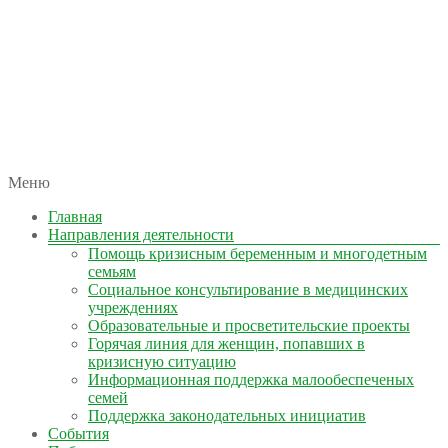
автономная некоммерческая организация
Меню
КОЛЫМА — ЗА ЖИЗНЬ
Главная
Направления деятельности
Помощь кризисным беременным и многодетным
семьям
Социальное консультирование в медицинских
учреждениях
Образовательные и просветительские проекты
Горячая линия для женщин, попавших в
кризисную ситуацию
Информационная поддержка малообеспеченых
семей
Поддержка законодательных инициатив
События