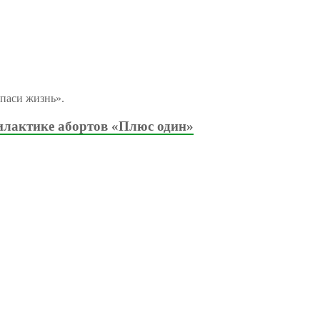
паси жизнь».
илактике абортов «Плюс один»