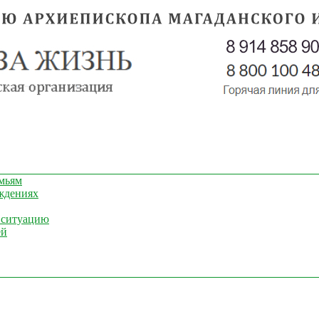
мьям
ждениях
 ситуацию
ей