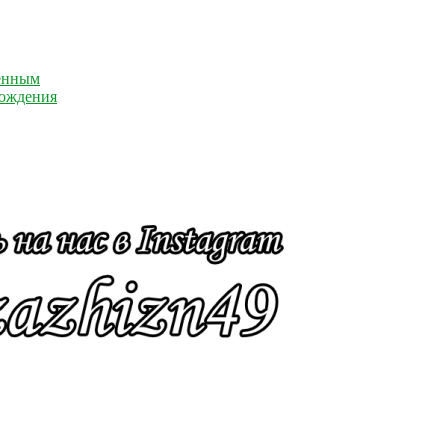
енным
рождения