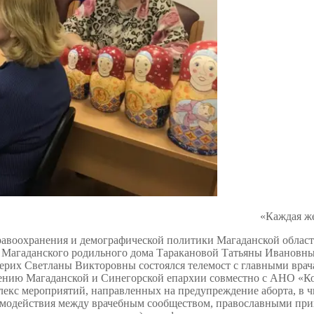
«Каждая же
дравоохранения и демографической политики Магаданской облас
 Магаданского родильного дома Таракановой Татьяны Ивановны,
рих Светланы Викторовны состоялся телемост с главными врач
жению Магаданской и Синегорской епархии совместно с АНО «К
екс мероприятий, направленных на предупреждение аборта, в чи
одействия между врачебным сообществом, православными прих