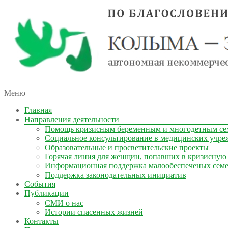
автономная некоммерческая организация
Меню
КОЛЫМА — ЗА ЖИЗНЬ
Главная
Направления деятельности
Помощь кризисным беременным и многодетным се
Социальное консультирование в медицинских учре
Образовательные и просветительские проекты
Горячая линия для женщин, попавших в кризисную
Информационная поддержка малообеспеченых сем
Поддержка законодательных инициатив
События
Публикации
СМИ о нас
Истории спасенных жизней
Контакты