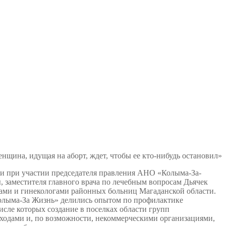
нщина, идущая на аборт, ждет, чтобы ее кто-нибудь остановил»
ти при участии председателя правления АНО «Колыма-За-
 заместителя главного врача по лечебным вопросам Дьячек
ами и гинекологами районных больниц Магаданской области.
олыма-За Жизнь» делились опытом по профилактике
сле которых создание в поселках области групп
одами и, по возможности, некоммерческими организациями,