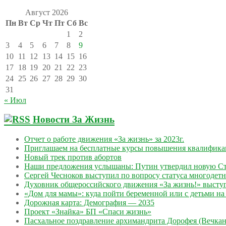
Август 2026
Пн
Вт
Ср
Чт
Пт
Сб
Вс
1
2
3
4
5
6
7
8
9
10
11
12
13
14
15
16
17
18
19
20
21
22
23
24
25
26
27
28
29
30
31
« Июл
Новости За Жизнь
Отчет о работе движения «За жизнь» за 2023г.
Приглашаем на бесплатные курсы повышения квалифик
Новый трек против абортов
Наши предложения услышаны: Путин утвердил новую Ст
Сергей Чесноков выступил по вопросу статуса многодет
Духовник общероссийского движения «За жизнь!» выступ
«Дом для мамы»: куда пойти беременной или с детьми на 
Дорожная карта: Демография — 2035
Проект «Знайка» БП «Спаси жизнь»
Пасхальное поздравление архимандрита Дорофея (Вечкан