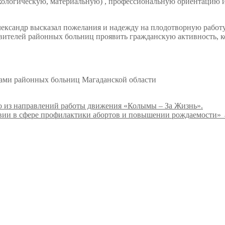
ологическую, материальную) , профессиональную ориентацию и 
ксандр высказал пожелания и надежду на плодотворную работу
тавителей районных больниц проявить гражданскую активность, 
огами районных больниц Магаданской области
о из направлений работы движения «Колымы – За Жизнь».
твии в сфере профилактики абортов и повышении рождаемости»