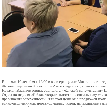
Впервые 19 декабря в 13.00 в конференц-зале Министерства з
Жизнь» Бирюкова Александра Александровича, главного врача
Натальи Владимировны, социолога «Женской консультации» Це
Отдел по церковной благотворительности и социальному слу
прерывания беременности. Для этой цели был предложен компл
единомышленников, неравнодушных людей, налаживание взаим