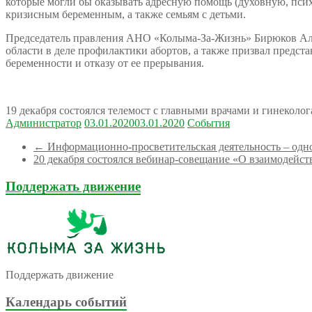
которые могли бы оказывать адресную помощь (духовную, псих
кризисным беременным, а также семьям с детьми.
Председатель правления АНО «Колыма-За-Жизнь» Бирюков Але
области в деле профилактики абортов, а также призвал предс
беременности и отказу от ее прерывания.
19 декабря состоялся телемост с главными врачами и гинекол
Администратор
03.01.2020
03.01.2020
События
←
Информационно-просветительская деятельность – одн
20 декабря состоялся вебинар-совещание «О взаимодейс
Поддержать движение
Поддержать движение
Календарь событий