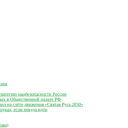
ации
ратегию нацбезопасности России
ных в Общественной палате РФ
ил на слёте движения «Святая Русь 2050»
руках, если некуда идти
ова)