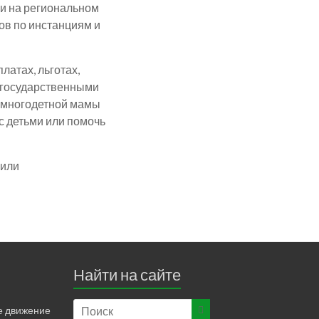
и на региональном
ов по инстанциям и
латах, льготах,
я государственными
 у многодетной мамы
с детьми или помочь
 или
Найти на сайте
е движение