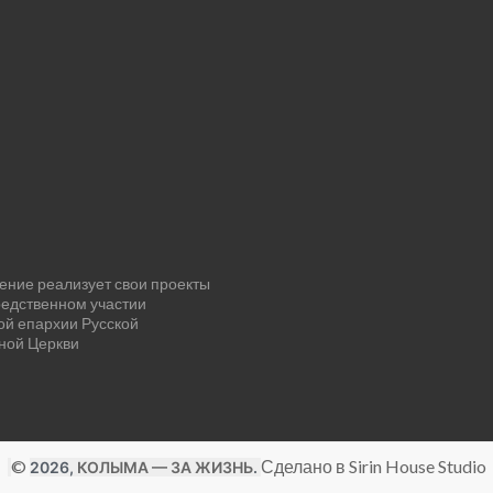
ение реализует свои проекты
редственном участии
ой епархии Русской
ной Церкви
©
Сделано в Sirin House Studio
2026,
КОЛЫМА — ЗА ЖИЗНЬ
.