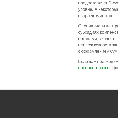
предоставляет Госу
уровне. А некоторые
сбора документов.
Специалисты центра
субсидиях, компенса
органами, в качеств
нет возможности за
с оформлением бума
Если вам необходим
воспользоваться
фо