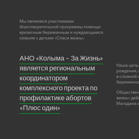
Мы являемся участниками
благотворительной программы помощи
кризисным беременным и нуждающимся
семьям с детьми «Спаси жизнь».
АНО «Колыма – За Жизнь»
Наша цель 
является региональным
рождения,
координатором
в сложной 
беременнос
комплексного проекта по
Обществен
профилактике абортов
жизнь» дей
Магадана и
«Плюс один»