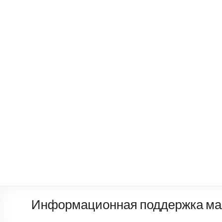
КОЛЫМА — ЗА ЖИЗНЬ
автономная некоммерческая организация
Информационная поддержка ма