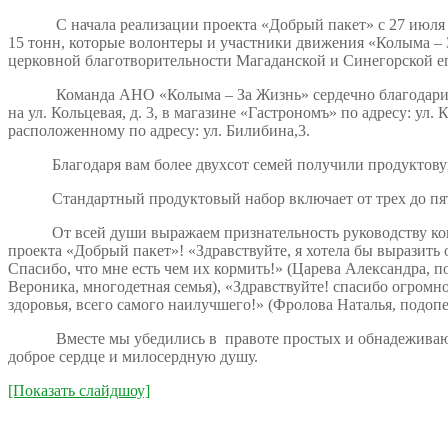
С начала реализации проекта «Добрый пакет» с 27 июля 201
15 тонн, которые волонтеры и участники движения «Колыма –
церковной благотворительности Магаданской и Синегорской е
Команда АНО «Колыма – За Жизнь» сердечно благодарит за 
на ул. Кольцевая, д. 3, в магазине «Гастрономъ» по адресу: у
расположенному по адресу: ул. Билибина,3.
Благодаря вам более двухсот семей получили продуктовую п
Стандартный продуктовый набор включает от трех до пяти «
От всей души выражаем признательность руководству компан
проекта «Добрый пакет»! «Здравствуйте, я хотела бы выразит
Спасибо, что мне есть чем их кормить!» (Царева Александра, 
Вероника, многодетная семья), «Здравствуйте! спасибо огром
здоровья, всего самого наилучшего!» (Фролова Наталья, подоп
Вместе мы убедились в правоте простых и обнадеживающих с
доброе сердце и милосердную душу.
[Показать слайдшоу]