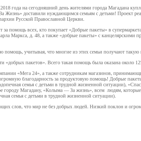
8 года на сегодняшний день жителями города Магадана купле
 За Жизнь» доставили нуждающимся семьям с детьми! Проект ре
пархии Русской Православной Церкви.
помощь всех, кто покупает «Добрые пакеты» в супермаркетах
л. Карла Маркса, д. 48, а также «добрые пакеты» с канцелярским
омощь, учитывая, что многие из этих семьи получают такую 
добрых пакетов». Всего такая помощь была оказана около 125
ии «Мега 24», а также сотрудникам магазинов, принимающих 
ь огромную благодарность за продуктовую помощь! Добрые пакет
подопечная семья с детьми в трудной жизненной ситуации), «Спас
ное городу Магадану, «Колыма — За жизнь», всем людям, которы
ечная семья с детьми в трудной жизненной ситуации).
лов, что мир не без добрых людей. Низкий поклон и огромное