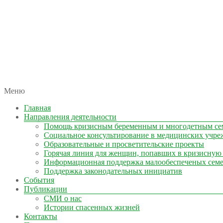
автономная некоммерческая организация
Меню
КОЛЫМА — ЗА ЖИЗНЬ
Главная
Направления деятельности
Помощь кризисным беременным и многодетным се
Социальное консультирование в медицинских учре
Образовательные и просветительские проекты
Горячая линия для женщин, попавших в кризисную
Информационная поддержка малообеспеченых сем
Поддержка законодательных инициатив
События
Публикации
СМИ о нас
Истории спасенных жизней
Контакты