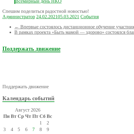
Всемирный день НКО
Спешим поделиться радостной новостью!
Администратор
24.02.2021
05.03.2021
События
←
Впервые состоялось дистанционное обучение участни
В рамках проекта «Быть мамой — здорово» состоялся бл
Поддержать движение
Поддержать движение
Календарь событий
Август 2026
Пн
Вт
Ср
Чт
Пт
Сб
Вс
1
2
3
4
5
6
7
8
9