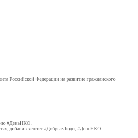
та Российской Федерации на развитие гражданского
цию #ДеньНКО.
сетях, добавив хештег #ДобрыеЛюди, #ДеньНКО