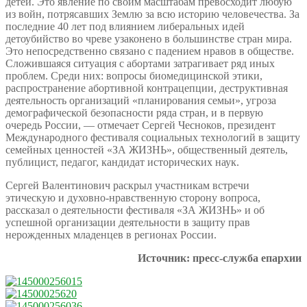
детей. Это явление по своим масштабам превосходит любую
из войн, потрясавших Землю за всю историю человечества. За
последние 40 лет под влиянием либеральных идей
детоубийство во чреве узаконено в большинстве стран мира.
Это непосредственно связано с падением нравов в обществе.
Сложившаяся ситуация с абортами затрагивает ряд иных
проблем. Среди них: вопросы биомедицинской этики,
распространение абортивной контрацепции, деструктивная
деятельность организаций «планирования семьи», угроза
демографической безопасности ряда стран, и в первую
очередь России, — отмечает Сергей Чесноков, президент
Международного фестиваля социальных технологий в защиту
семейных ценностей «ЗА ЖИЗНЬ», общественный деятель,
публицист, педагог, кандидат исторических наук.
Сергей Валентинович раскрыл участникам встречи
этическую и духовно-нравственную сторону вопроса,
рассказал о деятельности фестиваля «ЗА ЖИЗНЬ» и об
успешной организации деятельности в защиту прав
нерожденных младенцев в регионах России.
Источник: пресс-служба епархии