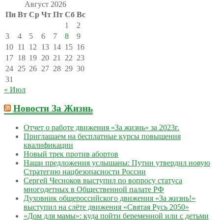
Август 2026
Пн
Вт
Ср
Чт
Пт
Сб
Вс
1
2
3
4
5
6
7
8
9
10
11
12
13
14
15
16
17
18
19
20
21
22
23
24
25
26
27
28
29
30
31
« Июл
Новости За Жизнь
Отчет о работе движения «За жизнь» за 2023г.
Приглашаем на бесплатные курсы повышения
квалификации
Новый трек против абортов
Наши предложения услышаны: Путин утвердил новую
Стратегию нацбезопасности России
Сергей Чесноков выступил по вопросу статуса
многодетных в Общественной палате РФ
Духовник общероссийского движения «За жизнь!»
выступил на слёте движения «Святая Русь 2050»
«Дом для мамы»: куда пойти беременной или с детьми