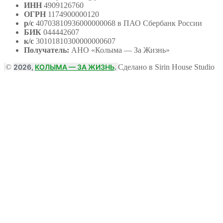
ИНН
4909126760
ОГРН
1174900000120
р/с
40703810936000000068 в ПАО Сбербанк России
БИК
044442607
к/с
30101810300000000607
Получатель:
АНО
«Колыма — За Жизнь»
©
2026,
КОЛЫМА — ЗА ЖИЗНЬ
.
Сделано в Sirin House Studio