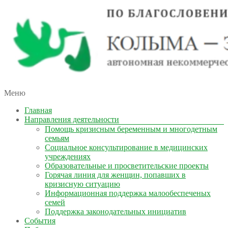
автономная некоммерческая организация
Меню
КОЛЫМА — ЗА ЖИЗНЬ
Главная
Направления деятельности
Помощь кризисным беременным и многодетным
семьям
Социальное консультирование в медицинских
учреждениях
Образовательные и просветительские проекты
Горячая линия для женщин, попавших в
кризисную ситуацию
Информационная поддержка малообеспеченых
семей
Поддержка законодательных инициатив
События