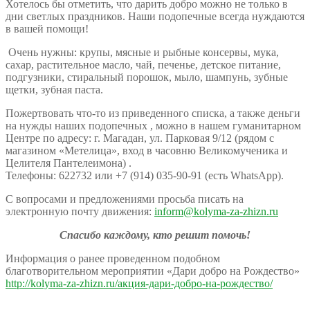
Хотелось бы отметить, что дарить добро можно не только в
дни светлых праздников. Наши подопечные всегда нуждаются
в вашей помощи!
Очень нужны: крупы, мясные и рыбные консервы, мука,
сахар, растительное масло, чай, печенье, детское питание,
подгузники, стиральный порошок, мыло, шампунь, зубные
щетки, зубная паста.
Пожертвовать что-то из приведенного списка, а также деньги
на нужды наших подопечных , можно в нашем гуманитарном
Центре по адресу: г. Магадан, ул. Парковая 9/12 (рядом с
магазином «Метелица», вход в часовню Великомученика и
Целителя Пантелеимона) .
Телефоны: 622732 или +7 (914) 035-90-91 (есть WhatsApp).
С вопросами и предложениями просьба писать на
электронную почту движения:
inform@kolyma-za-zhizn.ru
Спасибо каждому, кто решит помочь!
Информация о ранее проведенном подобном
благотворительном мероприятии «Дари добро на Рождество»
http://kolyma-za-zhizn.ru/акция-дари-добро-на-рождество/