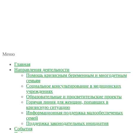
автономная некоммерческая организация
Меню
КОЛЫМА — ЗА ЖИЗНЬ
Главная
Направления деятельности
Помощь кризисным беременным и многодетным
семьям
Социальное консультирование в медицинских
учреждениях
Образовательные и просветительские проекты
Горячая линия для женщин, попавших в
кризисную ситуацию
Информационная поддержка малообеспеченых
семей
Поддержка законодательных инициатив
События