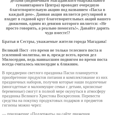
детьми (подопечным Магаданского епархиального
гуманитарного Центра) проводит очередную
благотворительную акцию под названием
«Пасха в
каждый дом»
. Данная акция является регулярной и
входит в годовой круг благотворительных акций нашего
движения, одним из девизов которого является: «Не
просто говорить, а реально помогать!». Давайте дарить
чудо вместе!?
Братья и Сестры, уважаемые жители города Магадана!
Великий Пост -это время не только телесного поста и
усиленной молитвы, но и, прежде всего, время дел
Милосердия, ведь наивысшим подвигом во время поста
всегда считалось милосердие к ближним.
В преддверии светлого праздника Пасхи планируется
приобретение продуктов питания и комплектование из них
праздничных наборов, получив которые наши подопечные
(многодетные и малоимущие семьи с детьми, кризисные
беременные) смогут в полной мере окунуться в атмосферу
праздника Великого Христова Воскресения. Перевести
средства на покупку продуктовых подарков и предметов
гигиены можно через:
— приложение «Поддержать» на сайте движения