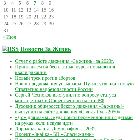
3
4
5
6
7
8
9
10
11
12
13
14
15
16
17
18
19
20
21
22
23
24
25
26
27
28
29
30
31
« Июл
Новости За Жизнь
Отчет о работе движения «За жизнь» за 2023г.
Приглашаем на бесплатные курсы повышения
квалификации
Новый трек против абортов
Наши предложения услышаны: Путин утвердил новую
Стратегию нацбезопасности России
Сергей Чесноков выступил по вопросу статуса
многодетных в Общественной палате РФ
Духовник общероссийского движения «За жизнь!»
выступил на слёте движения «Святая Русь 2050»
«Дом для мамы»: куда пойти беременной или с детьми
на руках, если некуда идти
Дорожная карта: Демография — 2035
Проект «Знайка» БП «Спаси жизнь»
Пасхальное поздравление архимандрита Дорофея