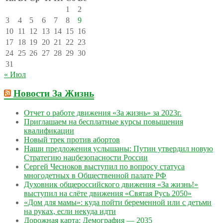
1
2
3
4
5
6
7
8
9
10
11
12
13
14
15
16
17
18
19
20
21
22
23
24
25
26
27
28
29
30
31
« Июл
Новости За Жизнь
Отчет о работе движения «За жизнь» за 2023г.
Приглашаем на бесплатные курсы повышения
квалификации
Новый трек против абортов
Наши предложения услышаны: Путин утвердил новую
Стратегию нацбезопасности России
Сергей Чесноков выступил по вопросу статуса
многодетных в Общественной палате РФ
Духовник общероссийского движения «За жизнь!»
выступил на слёте движения «Святая Русь 2050»
«Дом для мамы»: куда пойти беременной или с детьми
на руках, если некуда идти
Дорожная карта: Демография — 2035