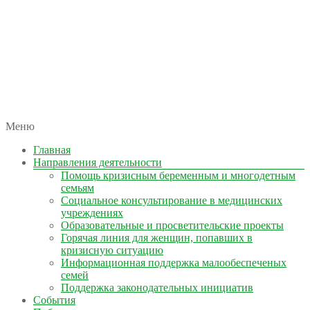
автономная некоммерческая организация
Меню
КОЛЫМА — ЗА ЖИЗНЬ
Главная
Направления деятельности
Помощь кризисным беременным и многодетным
семьям
Социальное консультирование в медицинских
учреждениях
Образовательные и просветительские проекты
Горячая линия для женщин, попавших в
кризисную ситуацию
Информационная поддержка малообеспеченых
семей
Поддержка законодательных инициатив
События