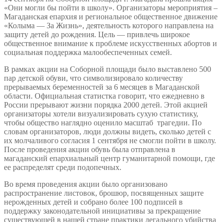
«Они могли бы пойти в школу». Организаторы мероприятия –
Магаданская епархия и региональное общественное движение
«Колыма — За Жизнь», деятельность которого направлена на
защиту детей до рождения. Цель — привлечь широкое
общественное внимание к проблеме искусственных абортов и
социальная поддержка малообеспеченных семей.
В рамках акции на Соборной площади было выставлено 500
пар детской обуви, что символизировало количеству
прерываемых беременностей за 6 месяцев в Магаданской
области. Официальная статистка говорит, что ежедневно в
России прерывают жизни порядка 2000 детей. Этой акцией
организаторы хотели визуализировать сухую статистику,
чтобы общество наглядно оценило масштаб трагедии. По
словам организаторов, люди должны видеть, сколько детей с
их молчаливого согласия 1 сентября не смогли пойти в школу.
После проведения акции обувь была отправлена в
магаданский епархиальный центр гуманитарной помощи, где
ее распределят среди подопечных.
Во время проведения акции было организовано
распространение листовок, брошюр, посвященных защите
нерожденных детей и собрано более 100 подписей в
поддержку законодательной инициативы за прекращение
существующей в нашей стране практики легального убийства