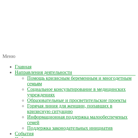
автономная некоммерческая организация
Меню
КОЛЫМА — ЗА ЖИЗНЬ
Главная
Направления деятельности
Помощь кризисным беременным и многодетным
семьям
Социальное консультирование в медицинских
учреждениях
Образовательные и просветительские проекты
Горячая линия для женщин, попавших в
кризисную ситуацию
Информационная поддержка малообеспеченых
семей
Поддержка законодательных инициатив
События