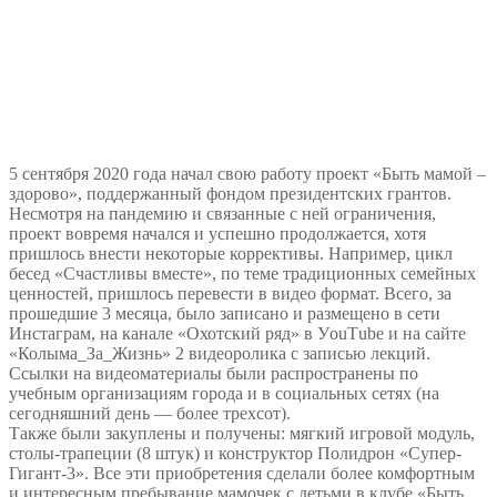
5 сентября 2020 года начал свою работу проект «Быть мамой –
здорово», поддержанный фондом президентских грантов.
Несмотря на пандемию и связанные с ней ограничения,
проект вовремя начался и успешно продолжается, хотя
пришлось внести некоторые коррективы. Например, цикл
бесед «Счастливы вместе», по теме традиционных семейных
ценностей, пришлось перевести в видео формат. Всего, за
прошедшие 3 месяца, было записано и размещено в сети
Инстаграм, на канале «Охотский ряд» в УouТube и на сайте
«Колыма_За_Жизнь» 2 видеоролика с записью лекций.
Ссылки на видеоматериалы были распространены по
учебным организациям города и в социальных сетях (на
сегодняшний день — более трехсот).
Также были закуплены и получены: мягкий игровой модуль,
столы-трапеции (8 штук) и конструктор Полидрон «Супер-
Гигант-3». Все эти приобретения сделали более комфортным
и интересным пребывание мамочек с детьми в клубе «Быть