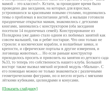
мамой – это классно!». Кстати, за прошедшее время было
проведено два заседания, на которых для взрослых,
устроившихся за красивыми новыми столами, поднимались
темы о проблемах в воспитании детей, а малыши готовили
праздничные открытки мамам, знакомились с детскими
книгами, занимались с конструктором (оба заседания
посетили 14 подопечных семей). Конструирование из
Полидрона уже давно стало одним из любимых занятий как
совсем малышей, так и ребят постарше. Что они только не
строили: и космические корабли, и волшебные замки, и
крепости, и сферические порталы в другие измерения, и
логовища животных… Но если раньше конструктор
приходилось просить и привозить на занятия из детского сада
№33, то теперь это собственность нашего клуба. Большой
восторг также вызвал мягкий игровой модуль «Малыш». С
его помощью можно не только знакомиться с различными
геометрическими фигурами, но и весело играть с мягкими
лёгкими кубиками, цилиндрами и конусами.
[Показать слайдшоу]