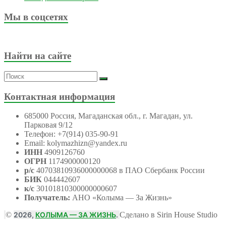
Мы в соцсетях
Найти на сайте
Контактная информация
685000 Россия, Магаданская обл., г. Магадан, ул.
Парковая 9/12
Телефон: +7(914) 035-90-91
Email: kolymazhizn@yandex.ru
ИНН
4909126760
ОГРН
1174900000120
р/с
40703810936000000068 в ПАО Сбербанк России
БИК
044442607
к/с
30101810300000000607
Получатель:
АНО
«Колыма — За Жизнь»
©
2026,
КОЛЫМА — ЗА ЖИЗНЬ
.
Сделано в Sirin House Studio