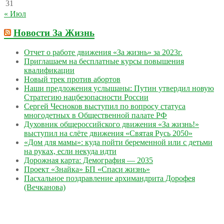
31
« Июл
Новости За Жизнь
Отчет о работе движения «За жизнь» за 2023г.
Приглашаем на бесплатные курсы повышения
квалификации
Новый трек против абортов
Наши предложения услышаны: Путин утвердил новую
Стратегию нацбезопасности России
Сергей Чесноков выступил по вопросу статуса
многодетных в Общественной палате РФ
Духовник общероссийского движения «За жизнь!»
выступил на слёте движения «Святая Русь 2050»
«Дом для мамы»: куда пойти беременной или с детьми
на руках, если некуда идти
Дорожная карта: Демография — 2035
Проект «Знайка» БП «Спаси жизнь»
Пасхальное поздравление архимандрита Дорофея
(Вечканова)