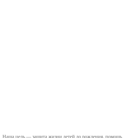
Наша цель — защита жизни детей до рождения, помощь