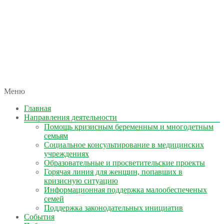
автономная некоммерческая организация
Меню
КОЛЫМА — ЗА ЖИЗНЬ
Главная
Направления деятельности
Помощь кризисным беременным и многодетным
семьям
Социальное консультирование в медицинских
учреждениях
Образовательные и просветительские проекты
Горячая линия для женщин, попавших в
кризисную ситуацию
Информационная поддержка малообеспеченых
семей
Поддержка законодательных инициатив
События