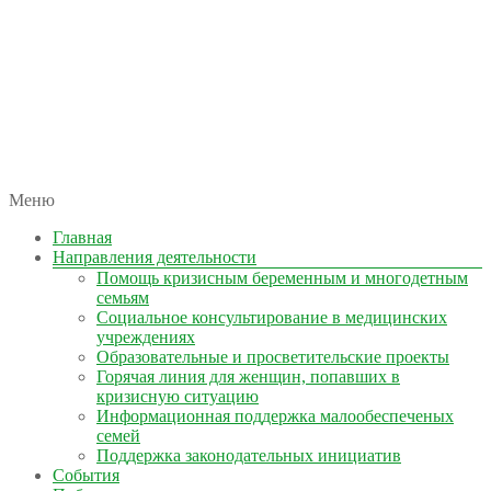
автономная некоммерческая организация
Меню
КОЛЫМА — ЗА ЖИЗНЬ
Главная
Направления деятельности
Помощь кризисным беременным и многодетным
семьям
Социальное консультирование в медицинских
учреждениях
Образовательные и просветительские проекты
Горячая линия для женщин, попавших в
кризисную ситуацию
Информационная поддержка малообеспеченых
семей
Поддержка законодательных инициатив
События