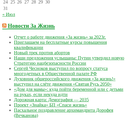
24
25
26
27
28
29
30
31
« Июл
Новости За Жизнь
Отчет о работе движения «За жизнь» за 2023г.
Приглашаем на бесплатные курсы повышения
квалификации
Новый трек против абортов
Наши предложения услышаны: Путин утвердил новую
Стратегию нацбезопасности России
Сергей Чесноков выступил по вопросу статуса
многодетных в Общественной палате РФ
Духовник общероссийского движения «За жизнь!»
выступил на слёте движения «Святая Русь 2050»
«Дом для мамы»: куда пойти беременной или с детьми
на руках, если некуда идти
Дорожная карта: Демография — 2035
Проект «Знайка» БП «Спаси жизнь»
Пасхальное поздравление архимандрита Дорофея
(Вечканова)