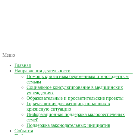
автономная некоммерческая организация
Меню
КОЛЫМА — ЗА ЖИЗНЬ
Главная
Направления деятельности
Помощь кризисным беременным и многодетным
семьям
Социальное консультирование в медицинских
учреждениях
Образовательные и просветительские проекты
Горячая линия для женщин, попавших в
кризисную ситуацию
Информационная поддержка малообеспеченых
семей
Поддержка законодательных инициатив
События