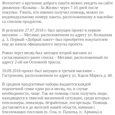
Фотоотчет о вручении доброго пакета можно увидеть на сайте
движения «Колыма – За Жизнь» через 7-10 дней после
покупки. Узнать, кто именно получил помощь, можно по
индивидуальному номеру пакета, расположенному в наклейке
со списком продуктов.
В результате 27.07.2018 г. был запущен проект в первом
магазине — Мегамаг, расположенном по адресу ул. Кольцевая
д. 3. Первый «Добрый пакет» был приобретен покупателем
еще до начала официального запуска проекта.
Ровно через месяц был запущен второй магазин из
согласованного ранее списка – Мегамаг, расположенный по
адресу 2-ой км Основной трассы.
10.09.2018 проект был запущен в третьем магазине –
Гастрономъ, расположенном по адресу ул. Карла Маркса д. 48.
В среднем продуктовые наборы выдаются каждой
подопечной семье один раз в месяц, но, в случае
необходимости, чаще. Так же помощь стали получать люди,
находящиеся в тяжелой жизненной ситуации, среди которых
пенсионеры, инвалиды, безработные, погорельцы. Помощь
доставляется и до жителей нашей области, начиная с
близлежащих поселков (п. Ола, п. Палатка, п. Армань) и