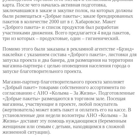
карта. После чего началась активная подготовка,
заключавшаяся в заказе и закупке полок, на которых должны
были размещаться «Добрые пакеты»; заказе брендированных
пакетов в количестве 2000 шт в г. Хабаровске. Макет
«Доброго пакета» и список продуктов был разработан
участниками движения. Всего предлагается 4 вида пакетов,
три из которых – продуктовые, один – гигиенический.
Помимо этого были заказаны в рекламной агентстве «Брэнд»
наклейки с указанием состава «Доброго пакета», листовки для
запуска проекта и два банера, для размещения на территории
магазина-партнера с целью оповещения населения города о
запуске благотворительного проекта.
Магазин-партнер благотворительного проекта заполняет
«Добрый пакет» товарами собственного ассортимента по
согласованию с АНО «Колыма – За Жизнь». Подготовленные
«Добрые пакеты» размещаются в торговом зале. Посещая
магазины, участвующие в проекте, любой покупатель
(жертвователь) может взять пакет и оплатить его на кассе. В
установленные дни недели волонтеры АНО «Колыма – За
Жизнь» доставят эту помощь нуждающимся (беременным
женщинам или семьям с детьми, находящимся в сложной
жизненной ситуации).