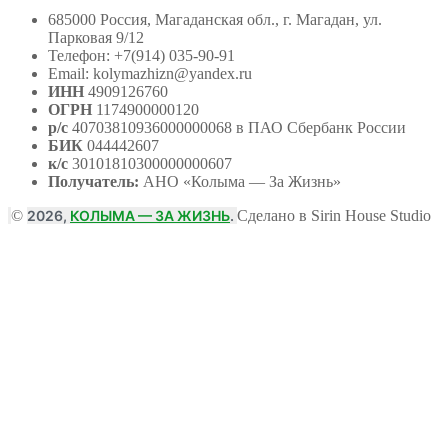
685000 Россия, Магаданская обл., г. Магадан, ул.
Парковая 9/12
Телефон: +7(914) 035-90-91
Email: kolymazhizn@yandex.ru
ИНН
4909126760
ОГРН
1174900000120
р/с
40703810936000000068 в ПАО Сбербанк России
БИК
044442607
к/с
30101810300000000607
Получатель:
АНО
«Колыма — За Жизнь»
©
2026,
КОЛЫМА — ЗА ЖИЗНЬ
.
Сделано в Sirin House Studio