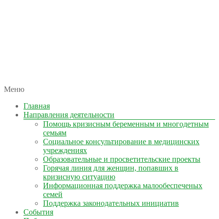
автономная некоммерческая организация
Меню
КОЛЫМА — ЗА ЖИЗНЬ
Главная
Направления деятельности
Помощь кризисным беременным и многодетным
семьям
Социальное консультирование в медицинских
учреждениях
Образовательные и просветительские проекты
Горячая линия для женщин, попавших в
кризисную ситуацию
Информационная поддержка малообеспеченых
семей
Поддержка законодательных инициатив
События