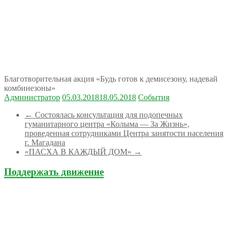
Благотворительная акция «Будь готов к демисезону, надевай
комбинезоны»
Администратор
05.03.2018
18.05.2018
События
←
Состоялась консультация для подопечных
гуманитарного центра «Колыма — За Жизнь»,
проведенная сотрудниками Центра занятости населения
г. Магадана
«ПАСХА В КАЖДЫЙ ДОМ»
→
Поддержать движение