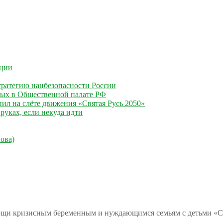
ации
ратегию нацбезопасности России
ных в Общественной палате РФ
ил на слёте движения «Святая Русь 2050»
руках, если некуда идти
ова)
ощи кризисным беременным и нуждающимся семьям с детьми «С