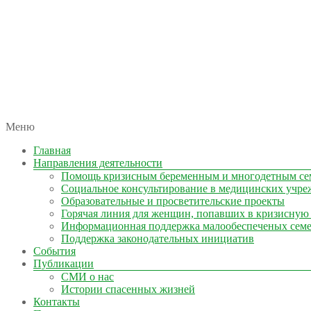
автономная некоммерческая организация
Меню
КОЛЫМА — ЗА ЖИЗНЬ
Главная
Направления деятельности
Помощь кризисным беременным и многодетным се
Социальное консультирование в медицинских учре
Образовательные и просветительские проекты
Горячая линия для женщин, попавших в кризисную
Информационная поддержка малообеспеченых сем
Поддержка законодательных инициатив
События
Публикации
СМИ о нас
Истории спасенных жизней
Контакты