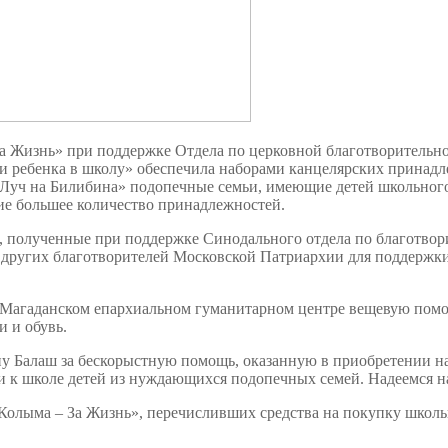
нь» при поддержке Отдела по церковной благотворительнос
и ребенка в школу» обеспечила наборами канцелярских принадл
Луч на Билибина» подопечные семьи, имеющие детей школьного 
ие большее количество принадлежностей.
лученные при поддержке Синодального отдела по благотвори
 других благотворителей Московской Патриархии для поддержк
агаданском епархиальном гуманитарном центре вещевую помощ
и и обувь.
аш за бескорыстную помощь, оказанную в приобретении набо
 к школе детей из нуждающихся подопечных семей. Надеемся на
ыма – За Жизнь», перечисливших средства на покупку школь