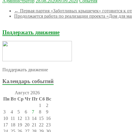
Администратор
28.08.2020
09.09.2020
События
←
Первая партия «Заботливых крышечек» готовится к от
Продолжается работа по реализации проекта «Дом для 
Поддержать движение
Поддержать движение
Календарь событий
Август 2026
Пн
Вт
Ср
Чт
Пт
Сб
Вс
1
2
3
4
5
6
7
8
9
10
11
12
13
14
15
16
17
18
19
20
21
22
23
24
25
26
27
28
29
30