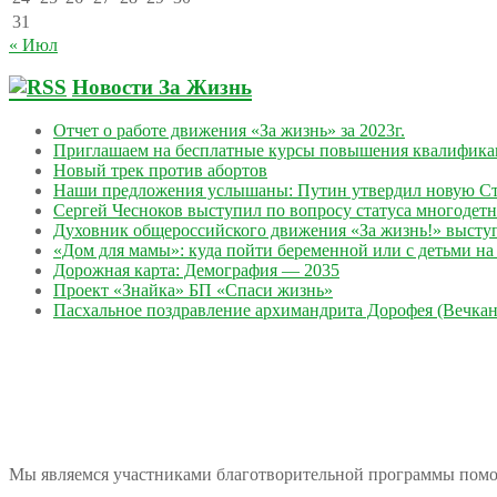
31
« Июл
Новости За Жизнь
Отчет о работе движения «За жизнь» за 2023г.
Приглашаем на бесплатные курсы повышения квалифик
Новый трек против абортов
Наши предложения услышаны: Путин утвердил новую Ст
Сергей Чесноков выступил по вопросу статуса многодет
Духовник общероссийского движения «За жизнь!» выступ
«Дом для мамы»: куда пойти беременной или с детьми на 
Дорожная карта: Демография — 2035
Проект «Знайка» БП «Спаси жизнь»
Пасхальное поздравление архимандрита Дорофея (Вечкан
Мы являемся участниками благотворительной программы пом