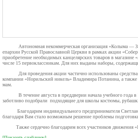
Автономная некоммерческая организация «Колыма — За Жиз
епархии Русской Православной Церкви в рамках акции «Собер
приобретение необходимых канцелярских товаров в магазине «
числе 15 первоклассникам. Для них выданы наборы, содержащ
Для проведения акции частично использованы средства, по
компании «Норильский никель» Владимира Потанина, а также
мам.
В течение августа в преддверии начала учебного года в М
заботливо подобрали подходящие для школы костюмы, рубашк
Благодарим индивидуального предпринимателя Светлану Бал
благодаря Вам стало возможным решение проблемы подготовки
Также сердечно благодарим всех участников движения «Кол
[Показать слайдшоу]