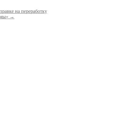
правке на переработку
мамы»
→